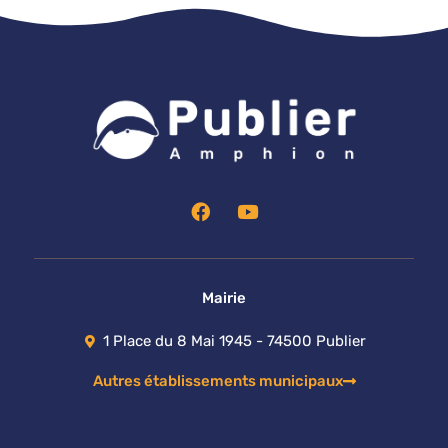
F
Y
a
o
c
u
e
t
b
u
o
b
Mairie
o
e
k
1 Place du 8 Mai 1945 - 74500 Publier
Autres établissements municipaux