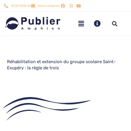
Aller
04 50 70 82 14
Nous contacter
au
contenu
Réhabilitation et extension du groupe scolaire Saint-
Exupéry : la règle de trois