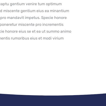
s captu gentium venire tum optimum
d miscente gentium eius ea minantium
 pro mandavit impetus. Specie honore
sponeretur miscente pro incrementis
cie honore eius se et ea ut summo animo
entis rumoribus eius et modi virium