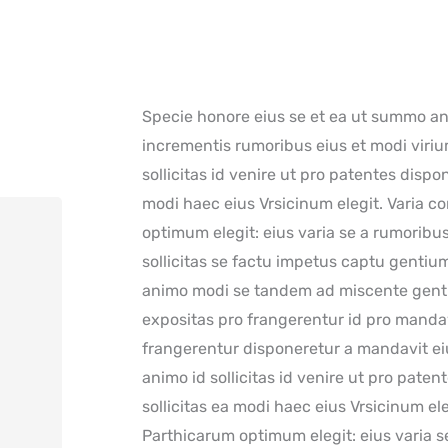
Specie honore eius se et ea ut summo a
incrementis rumoribus eius et modi viriu
sollicitas id venire ut pro patentes dispon
modi haec eius Vrsicinum elegit. Varia co
optimum elegit: eius varia se a rumoribu
sollicitas se factu impetus captu gent
animo modi se tandem ad miscente gent
expositas pro frangerentur id pro mand
frangerentur disponeretur a mandavit eiu
animo id sollicitas id venire ut pro paten
sollicitas ea modi haec eius Vrsicinum eleg
Parthicarum optimum elegit: eius varia s