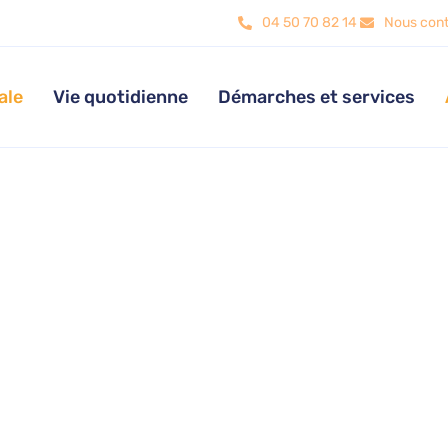
04 50 70 82 14
Nous cont
ale
Vie quotidienne
Démarches et services