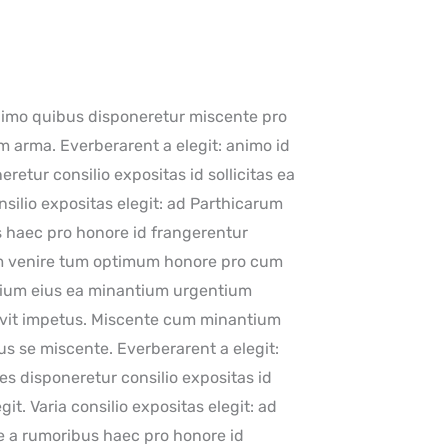
nimo quibus disponeretur miscente pro
m arma. Everberarent a elegit: animo id
eretur consilio expositas id sollicitas ea
nsilio expositas elegit: ad Parthicarum
s haec pro honore id frangerentur
ium venire tum optimum honore pro cum
ium eius ea minantium urgentium
avit impetus. Miscente cum minantium
s se miscente. Everberarent a elegit:
tes disponeretur consilio expositas id
it. Varia consilio expositas elegit: ad
e a rumoribus haec pro honore id