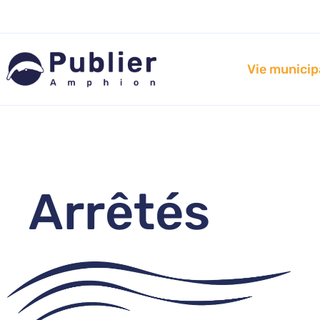
Aller
au
contenu
Vie municip
Arrêtés