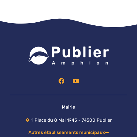
F
Y
a
o
c
u
e
t
b
u
o
b
Mairie
o
e
k
1 Place du 8 Mai 1945 - 74500 Publier
Autres établissements municipaux