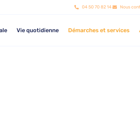
04 50 70 82 14
Nous cont
ale
Vie quotidienne
Démarches et services