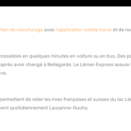
ution de covoiturage
avec
l’application mobile Karos
et de n
cessibles en quelques minutes en voiture ou en bus. Des par
) après avoir changé à Bellegarde. Le Léman Express assure l
ève.
permettent de relier les rives françaises et suisses du lac 
ervent quotidiennement Lausanne-Ouchy.