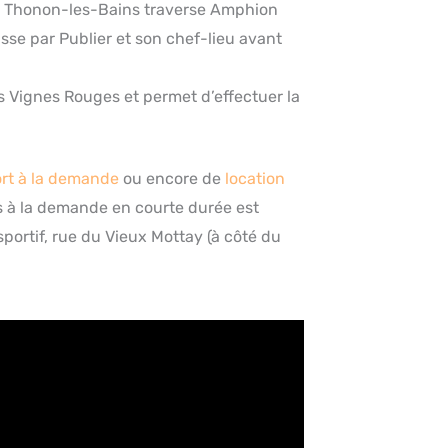
t Thonon-les-Bains traverse Amphion
sse par Publier et son chef-lieu avant
es Vignes Rouges et permet d’effectuer la
rt à la demande
ou encore de
location
os à la demande en courte durée est
sportif, rue du Vieux Mottay (à côté du