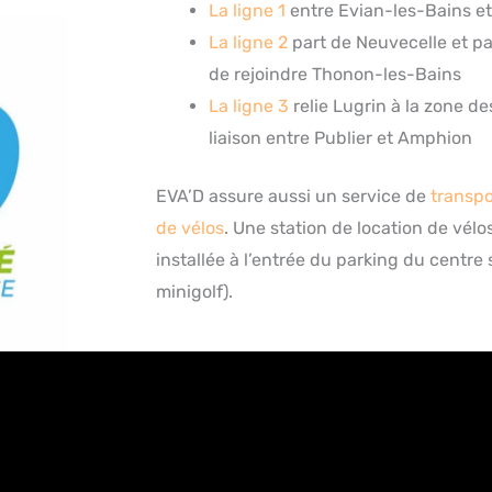
La ligne 1
entre Evian-les-Bains e
La ligne 2
part de Neuvecelle et pa
de rejoindre Thonon-les-Bains
La ligne 3
relie Lugrin à la zone d
liaison entre Publier et Amphion
EVA’D assure aussi un service de
transpo
de vélos
. Une station de location de vél
installée à l’entrée du parking du centre 
minigolf).