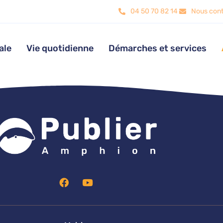
04 50 70 82 14
Nous cont
ale
Vie quotidienne
Démarches et services
F
Y
a
o
c
u
e
t
b
u