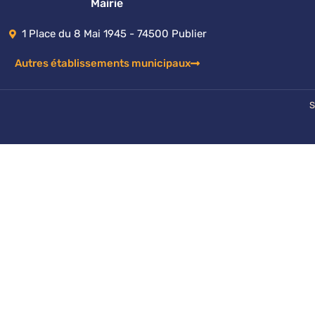
o
b
Mairie
o
e
k
1 Place du 8 Mai 1945 - 74500 Publier
Autres établissements municipaux
S