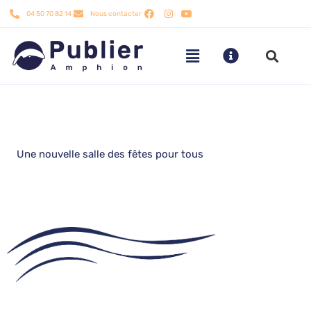
Aller
04 50 70 82 14
Nous contacter
au
contenu
Une nouvelle salle des fêtes pour tous