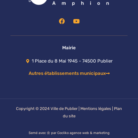
F
Y
a
o
c
u
e
t
b
u
o
b
Mairie
o
e
k
1 Place du 8 Mai 1945 - 74500 Publier
Autres établissements municipaux
Copyright © 2024 Ville de Publier |
Mentions légales
|
Plan
du site
Semé avec 🌼 par Cocliko
agence web & marketing