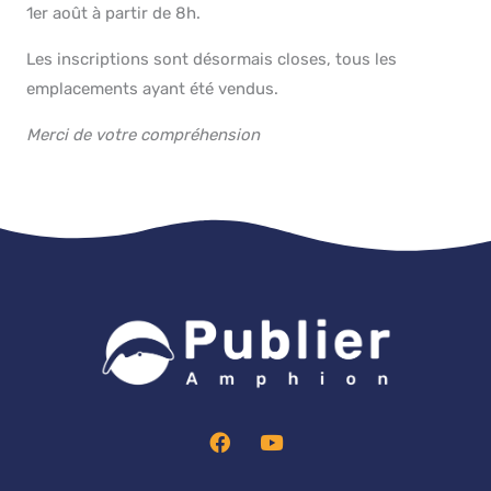
1er août à partir de 8h.
Les inscriptions sont désormais closes, tous les
emplacements ayant été vendus.
Merci de votre compréhension
F
Y
a
o
c
u