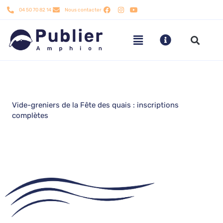
Aller
04 50 70 82 14
Nous contacter
au
contenu
Vide-greniers de la Fête des quais : inscriptions
complètes