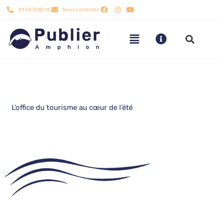
Aller
04 50 70 82 14
Nous contacter
au
contenu
L’office du tourisme au cœur de l’été