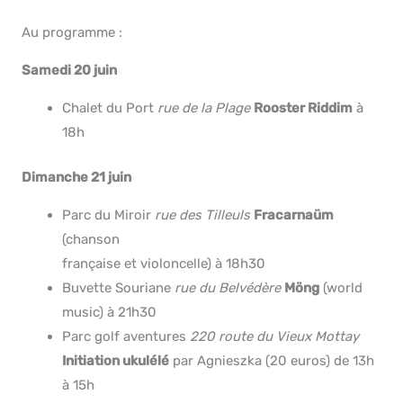
Au programme :
Samedi 20 juin
Chalet du Port
rue de la Plage
Rooster Riddim
à
18h
Dimanche 21 juin
Parc du Miroir
rue des Tilleuls
Fracarnaüm
(chanson
française et violoncelle) à 18h30
Buvette Souriane
rue du Belvédère
Möng
(world
music) à 21h30
Parc golf aventures
220 route du Vieux Mottay
Initiation ukulélé
par Agnieszka (20 euros) de 13h
à 15h