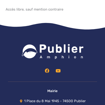
Accès libre, sauf mention contraire
F
Y
a
o
c
u
e
t
b
u
o
b
Mairie
o
e
k
1 Place du 8 Mai 1945 - 74500 Publier