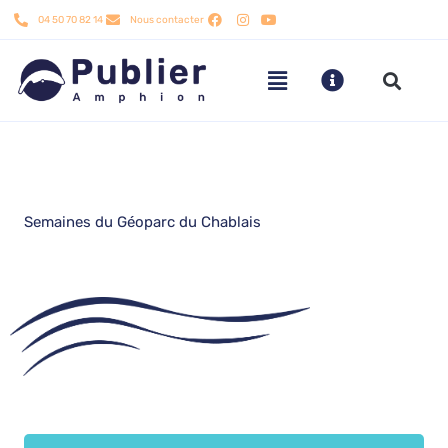
Aller
04 50 70 82 14
Nous contacter
au
contenu
Semaines du Géoparc du Chablais