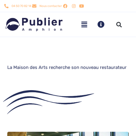
Aller
04 50 70 82 14
Nous contacter
au
contenu
La Maison des Arts recherche son nouveau restaurateur